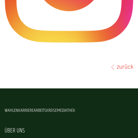
zurück
WAHLEN
KARRIERE
ARBEITSKREISE
MEDIATHEK
ÜBER UNS