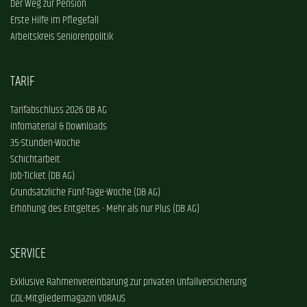
Der Weg zur Pension
Erste Hilfe im Pflegefall
Arbeitskreis Seniorenpolitik
TARIF
Tarifabschluss 2026 DB AG
Infomaterial & Downloads
35-Stunden-Woche
Schichtarbeit
Job-Ticket (DB AG)
Grundsätzliche Fünf-Tage-Woche (DB AG)
Erhöhung des Entgeltes - Mehr als nur Plus (DB AG)
SERVICE
Exklusive Rahmenvereinbarung zur privaten Unfallversicherung
GDL-Mitgliedermagazin VORAUS