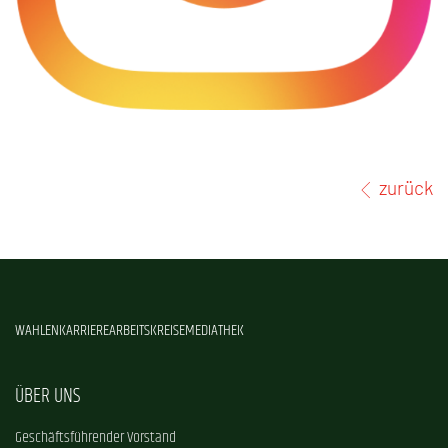
zurück
WAHLEN
KARRIERE
ARBEITSKREISE
MEDIATHEK
ÜBER UNS
Geschäftsführender Vorstand