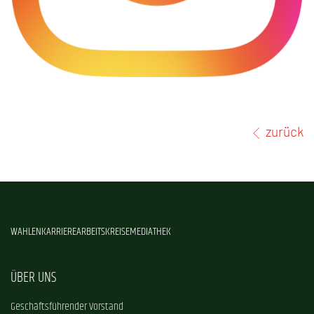
zurück
WAHLEN
KARRIERE
ARBEITSKREISE
MEDIATHEK
ÜBER UNS
Geschäftsführender Vorstand