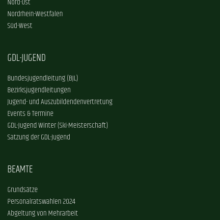
Nord-Ost
Nordrhein-Westfalen
Süd-West
GDL-JUGEND
Bundesjugendleitung (BJL)
Bezirksjugendleitungen
Jugend- und Auszubildendenvertretung
Events & Termine
GDL-Jugend Winter (Ski-Meisterschaft)
Satzung der GDL-Jugend
BEAMTE
Grundsätze
Personalratswahlen 2024
Abgeltung von Mehrarbeit