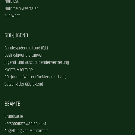
Nord-Ost
Nordrhein-Westfalen
Süd-West
GDL-JUGEND
Bundesjugendleitung (BJL)
Bezirksjugendleitungen
Jugend- und Auszubildendenvertretung
Events & Termine
GDL-Jugend Winter (Ski-Meisterschaft)
Satzung der GDL-Jugend
BEAMTE
Grundsätze
Personalratswahlen 2024
Abgeltung von Mehrarbeit