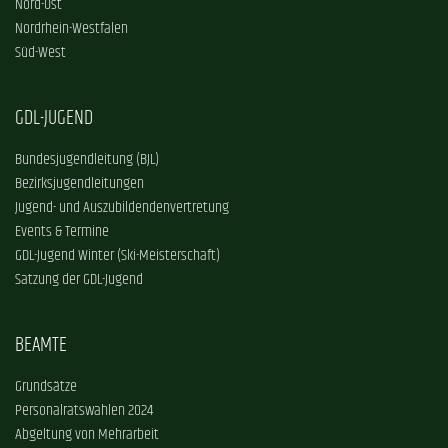
Nord-Ost
Nordrhein-Westfalen
Süd-West
GDL-JUGEND
Bundesjugendleitung (BJL)
Bezirksjugendleitungen
Jugend- und Auszubildendenvertretung
Events & Termine
GDL-Jugend Winter (Ski-Meisterschaft)
Satzung der GDL-Jugend
BEAMTE
Grundsätze
Personalratswahlen 2024
Abgeltung von Mehrarbeit