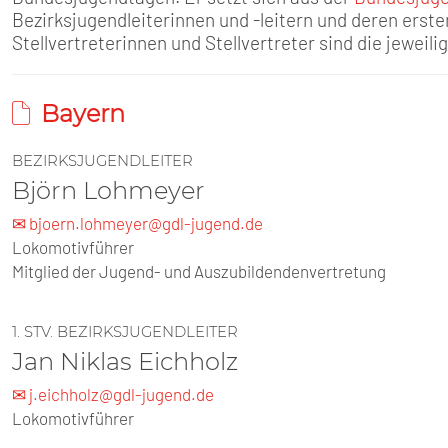
SENIOREN
Bezirksjugendleiterinnen und -leitern und deren erst
Stellvertreterinnen und Stellvertreter sind die jeweili
TARIF
Bayern
SERVICE
BEZIRKSJUGENDLEITER
MITGLIEDSCHAFT
Björn Lohmeyer
✉ bjoern.lohmeyer@gdl-jugend.de
PRESSE
Lokomotivführer
Mitglied der Jugend- und Auszubildendenvertretung
1. STV. BEZIRKSJUGENDLEITER
Jan Niklas Eichholz
✉ j.eichholz@gdl-jugend.de
Lokomotivführer