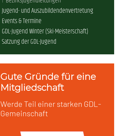
Bezirksjugendleitungen
Jugend- und Auszubildendenvertretung
erschaft)
Events & Termine
GDL-Jugend Winter (Ski-Meisterschaft)
che (DB AG)
tsschutz
Satzung der GDL-Jugend
r als nur Plus (DB AG)
ung
Gute Gründe für eine
Mitgliedschaft
Werde Teil einer starken GDL-
Gemeinschaft