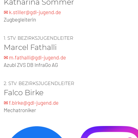
Katharina Sommer
✉ k.stiller@gdl-jugend.de
Zugbegleiterin
1. STV. BEZIRKSJUGENDLEITER
Marcel Fathalli
✉ m.fathalli@gdl-jugend.de
Azubi ZVS DB InfraGo AG
2. STV. BEZIRKSJUGENDLEITER
Falco Birke
✉ f.birke@gdl-jugend.de
Mechatroniker