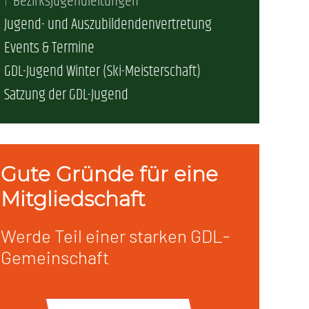
Bezirksjugendleitungen
Jugend- und Auszubildendenvertretung
erschaft)
Events & Termine
GDL-Jugend Winter (Ski-Meisterschaft)
che (DB AG)
tsschutz
Satzung der GDL-Jugend
r als nur Plus (DB AG)
ung
Gute Gründe für eine
Mitgliedschaft
Werde Teil einer starken GDL-
Gemeinschaft