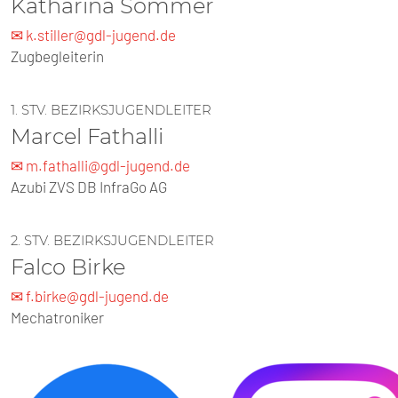
Katharina Sommer
✉ k.stiller@gdl-jugend.de
Zugbegleiterin
1. STV. BEZIRKSJUGENDLEITER
Marcel Fathalli
✉ m.fathalli@gdl-jugend.de
Azubi ZVS DB InfraGo AG
2. STV. BEZIRKSJUGENDLEITER
Falco Birke
✉ f.birke@gdl-jugend.de
Mechatroniker