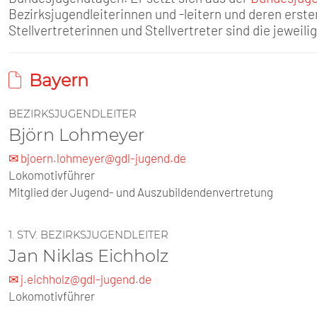
SENIOREN
Bezirksjugendleiterinnen und -leitern und deren erst
Stellvertreterinnen und Stellvertreter sind die jeweili
TARIF
Bayern
SERVICE
BEZIRKSJUGENDLEITER
MITGLIEDSCHAFT
Björn Lohmeyer
✉ bjoern.lohmeyer@gdl-jugend.de
PRESSE
Lokomotivführer
Mitglied der Jugend- und Auszubildendenvertretung
1. STV. BEZIRKSJUGENDLEITER
Jan Niklas Eichholz
✉ j.eichholz@gdl-jugend.de
Lokomotivführer