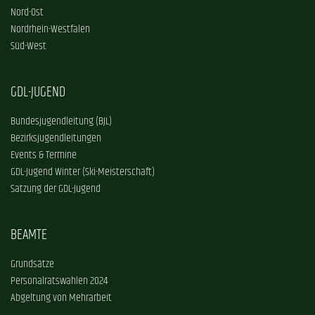
Nord-Ost
Nordrhein-Westfalen
Süd-West
GDL-JUGEND
Bundesjugendleitung (BJL)
Bezirksjugendleitungen
Events & Termine
GDL-Jugend Winter (Ski-Meisterschaft)
Satzung der GDL-Jugend
BEAMTE
Grundsätze
Personalratswahlen 2024
Abgeltung von Mehrarbeit