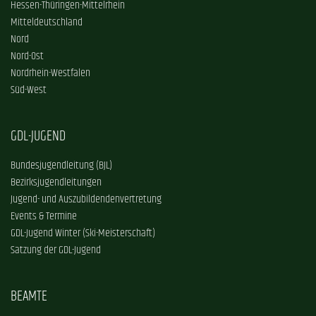
Hessen-Thüringen-Mittelrhein
Mitteldeutschland
Nord
Nord-Ost
Nordrhein-Westfalen
Süd-West
GDL-JUGEND
Bundesjugendleitung (BJL)
Bezirksjugendleitungen
Jugend- und Auszubildendenvertretung
Events & Termine
GDL-Jugend Winter (Ski-Meisterschaft)
Satzung der GDL-Jugend
BEAMTE