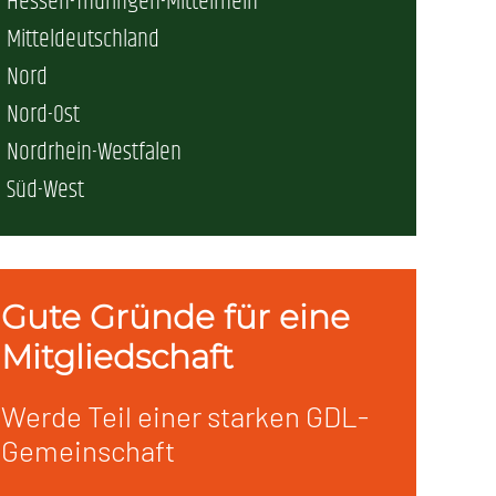
Hessen-Thüringen-Mittelrhein
Mitteldeutschland
erschaft)
Nord
Nord-Ost
che (DB AG)
tsschutz
Nordrhein-Westfalen
Süd-West
r als nur Plus (DB AG)
ung
Gute Gründe für eine
Mitgliedschaft
Werde Teil einer starken GDL-
Gemeinschaft