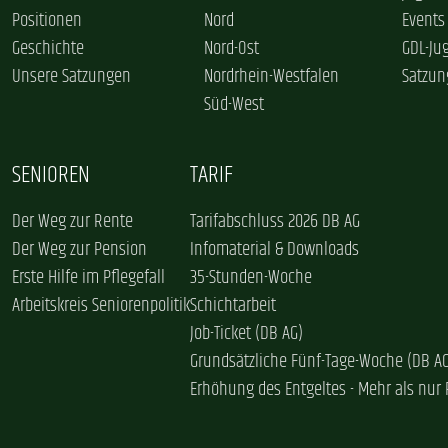
Positionen
Nord
Events
Geschichte
Nord-Ost
GDL-Ju
Unsere Satzungen
Nordrhein-Westfalen
Satzun
Süd-West
SENIOREN
TARIF
Der Weg zur Rente
Tarifabschluss 2026 DB AG
Der Weg zur Pension
Infomaterial & Downloads
Erste Hilfe im Pflegefall
35-Stunden-Woche
Arbeitskreis Seniorenpolitik
Schichtarbeit
Job-Ticket (DB AG)
Grundsätzliche Fünf-Tage-Woche (DB A
Erhöhung des Entgeltes - Mehr als nur 