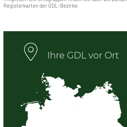
SENIOREN
Registerkarten der GDL-Bezirke.
TARIF
SERVICE
MITGLIEDSCHAFT
Ihre GDL vor Ort
PRESSE