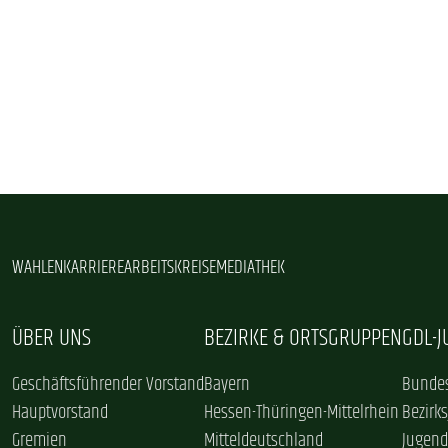
WAHLEN
KARRIERE
ARBEITSKREISE
MEDIATHEK
ÜBER UNS
BEZIRKE & ORTSGRUPPEN
GDL-
Geschäftsführender Vorstand
Bayern
Bundes
Hauptvorstand
Hessen-Thüringen-Mittelrhein
Bezirk
Gremien
Mitteldeutschland
Jugend