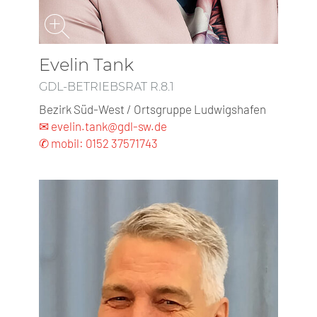
Evelin Tank
GDL-BETRIEBSRAT R.8.1
Bezirk Süd-West / Ortsgruppe Ludwigshafen
✉ evelin.tank@gdl-sw.de
✆ mobil: 0152 37571743