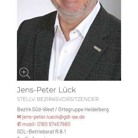
Jens-Peter Lück
STELLV. BEZIRKSVORSITZENDER
Bezirk Süd-West / Ortsgruppe Heidelberg
✉ jens-peter.lueck@gdl-sw.de
✆ mobil: 0160 97457980
GDL-Betriebsrat R.8.1