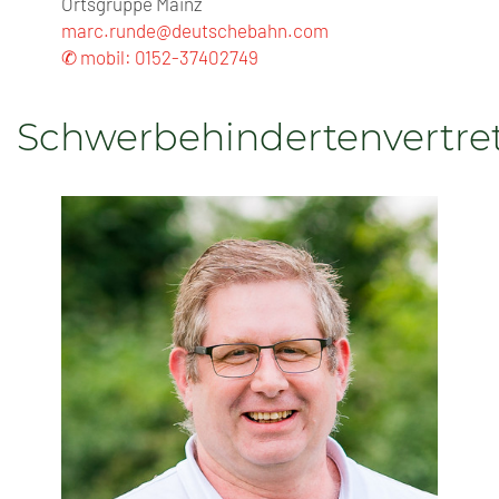
Ortsgruppe Mainz
marc.runde@deutschebahn.com
✆ mobil: 0152-37402749
Schwerbehindertenvertre