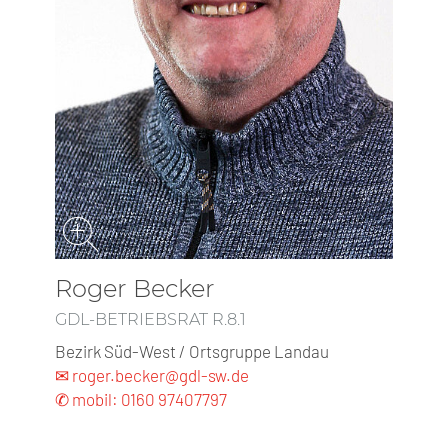
Roger Becker
GDL-BETRIEBSRAT R.8.1
Bezirk Süd-West / Ortsgruppe Landau
✉ roger.becker@gdl-sw.de
✆ mobil: 0160 97407797