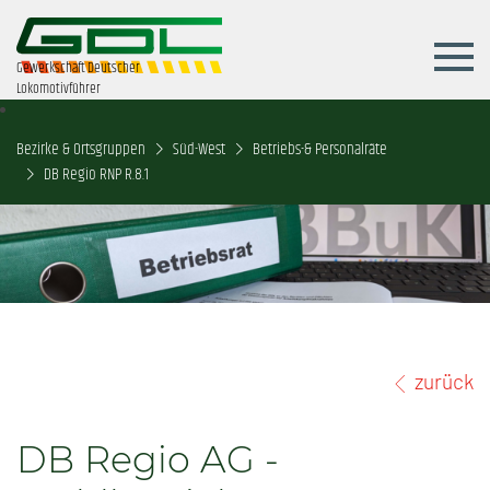
Gewerkschaft Deutscher
Lokomotivführer
Bezirke & Ortsgruppen
Süd-West
Betriebs-& Personalräte
DB Regio RNP R.8.1
zurück
DB Regio AG -