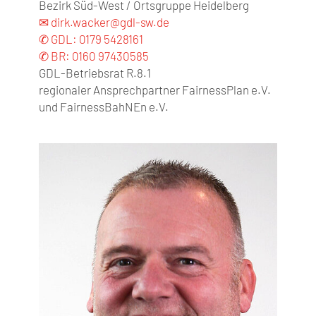
Bezirk Süd-West / Ortsgruppe Heidelberg
✉ dirk.wacker@gdl-sw.de
✆ GDL: 0179 5428161
✆ BR: 0160 97430585
GDL-Betriebsrat R.8.1
regionaler Ansprechpartner FairnessPlan e.V.
und FairnessBahNEn e.V.