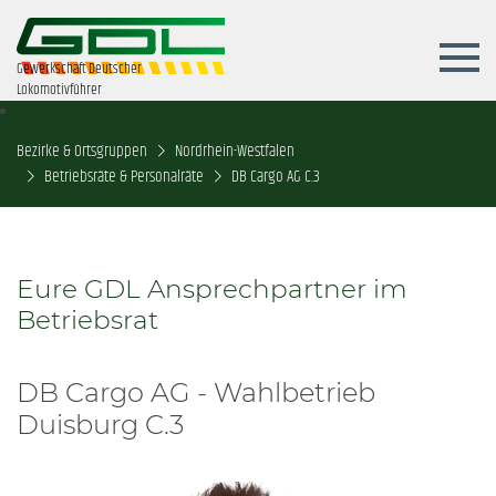
Gewerkschaft Deutscher
Lokomotivführer
Bezirke & Ortsgruppen
Nordrhein-Westfalen
Betriebsräte & Personalräte
DB Cargo AG C.3
Eure GDL Ansprechpartner im
Betriebsrat
DB Cargo AG - Wahlbetrieb
Duisburg C.3