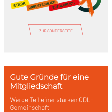
ZUR SONDERSEITE
Gute Gründe für eine
Mitgliedschaft
Werde Teil einer starken GDL-
Gemeinschaft