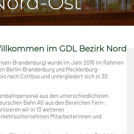
Nord-Ost
Positionen
Nord
Events & Termine
Arbeitskreis Seniorenpolitik
Schichtarbeit
Berufshaftpflicht
Mitgliedsbeiträge
Geschichte
Nord-Ost
GDL-Jugend Winter (Ski-Meist
Job-Ticket (DB AG)
Berufsrechtsschutz
Unsere Satzungen
Nordrhein-Westfalen
Satzung der GDL-Jugend
Grundsätzliche Fünf-Tage-Wo
Familien- und Wohnungsrech
n im GDL Bezirk Nord-Ost
Süd-West
Erhöhung des Entgeltes - Meh
Freizeit- und Unfallversicher
achsen-Brandenburg) wurde im Jahr 2016 im Rahmen
en Berlin-Brandenburg und Mecklenburg-
Ratgeber & Downloads
is nach Cottbus und untergliedert sich in 30
Technikbroschüren
senbahnpersonal aus den unterschiedlichsten
Deutschen Bahn AG aus den Bereichen Fern-,
Versichertenberater
nisieren wir in 13 weiteren
rkehrsunternehmen Mitarbeiterinnen und
Werbemittel