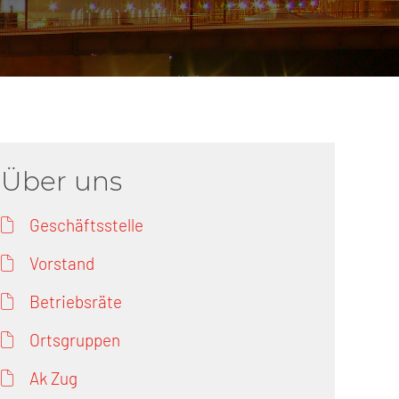
erschaft)
che (DB AG)
tsschutz
r als nur Plus (DB AG)
ung
Über uns
Geschäftsstelle
Vorstand
Betriebsräte
Ortsgruppen
Ak Zug