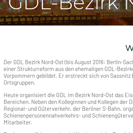
GDL-Bezirk 
SENIOREN
TARIF
SERVICE
Willkomme
MITGLIEDSCHAFT
Der GDL Bezirk Nord-Ost (bis August 2016: Berlin-S
PRESSE
einer Strukturreform aus den ehemaligen GDL-Bezirk
Vorpommern gebildet. Er erstreckt sich von Sassnitz b
Ortsgruppen.
Heute organisiert die GDL im Bezirk Nord-Ost das Ei
Bereichen. Neben den Kolleginnen und Kollegen der 
Regional- und Güterverkehr, der Berliner S-Bahn, orga
Schienenpersonennahverkehrs- und Schienengüterve
Mitarbeiter.