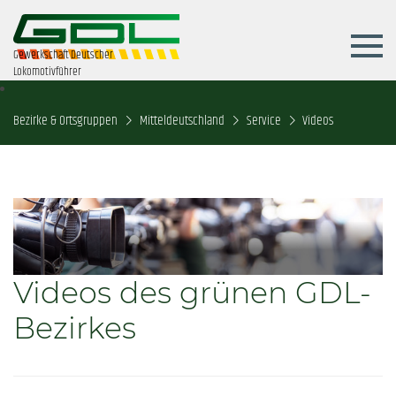
Gewerkschaft Deutscher
Lokomotivführer
Bezirke & Ortsgruppen
Mitteldeutschland
Service
Videos
Videos des grünen GDL-
Bezirkes