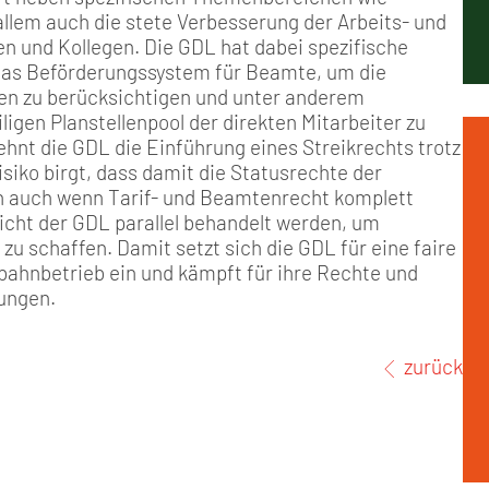
Positionen
Nord
Events & Termine
Arbeitskreis Seniorenpolitik
Schichtarbeit
Berufshaftpflicht
Mitgliedsbeiträge
allem auch die stete Verbesserung der Arbeits- und
 und Kollegen. Die GDL hat dabei spezifische
Geschichte
Nord-Ost
GDL-Jugend Winter (Ski-Meist
Job-Ticket (DB AG)
Berufsrechtsschutz
das Beförderungssystem für Beamte, um die
en zu berücksichtigen und unter anderem
gen Planstellenpool der direkten Mitarbeiter zu
Unsere Satzungen
Nordrhein-Westfalen
Satzung der GDL-Jugend
Grundsätzliche Fünf-Tage-Wo
Familien- und Wohnungsrech
ehnt die GDL die Einführung eines Streikrechts trotz
isiko birgt, dass damit die Statusrechte der
Süd-West
Erhöhung des Entgeltes - Meh
Freizeit- und Unfallversicher
 auch wenn Tarif- und Beamtenrecht komplett
Sicht der GDL parallel behandelt werden, um
zu schaffen. Damit setzt sich die GDL für eine faire
Ratgeber & Downloads
hnbetrieb ein und kämpft für ihre Rechte und
ungen.
Technikbroschüren
zurück
Versichertenberater
Werbemittel