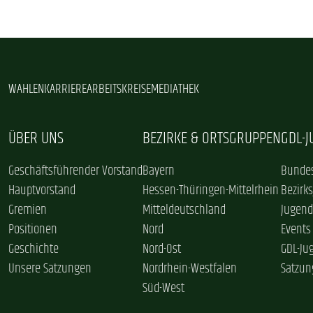
WAHLEN
KARRIERE
ARBEITSKREISE
MEDIATHEK
ÜBER UNS
BEZIRKE & ORTSGRUPPEN
GDL-
Geschäftsführender Vorstand
Bayern
Bundes
Hauptvorstand
Hessen-Thüringen-Mittelrhein
Bezirk
Gremien
Mitteldeutschland
Jugend
Positionen
Nord
Events
Geschichte
Nord-Ost
GDL-Ju
Unsere Satzungen
Nordrhein-Westfalen
Satzun
Süd-West