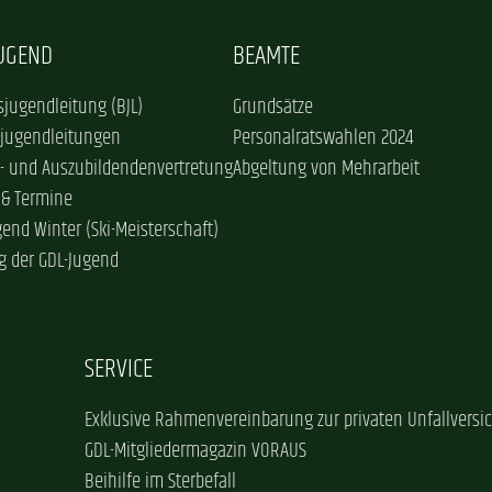
JUGEND
BEAMTE
jugendleitung (BJL)
Grundsätze
sjugendleitungen
Personalratswahlen 2024
- und Auszubildendenvertretung
Abgeltung von Mehrarbeit
 & Termine
gend Winter (Ski-Meisterschaft)
g der GDL-Jugend
SERVICE
Exklusive Rahmenvereinbarung zur privaten Unfallversi
GDL-Mitgliedermagazin VORAUS
Beihilfe im Sterbefall