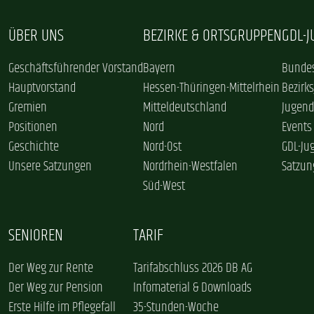
ÜBER UNS
BEZIRKE & ORTSGRUPPEN
GDL-
Geschäftsführender Vorstand
Bayern
Bundes
Hauptvorstand
Hessen-Thüringen-Mittelrhein
Bezirk
Gremien
Mitteldeutschland
Jugend
Positionen
Nord
Events
Geschichte
Nord-Ost
GDL-Ju
Unsere Satzungen
Nordrhein-Westfalen
Satzun
Süd-West
SENIOREN
TARIF
Der Weg zur Rente
Tarifabschluss 2026 DB AG
Der Weg zur Pension
Infomaterial & Downloads
Erste Hilfe im Pflegefall
35-Stunden-Woche