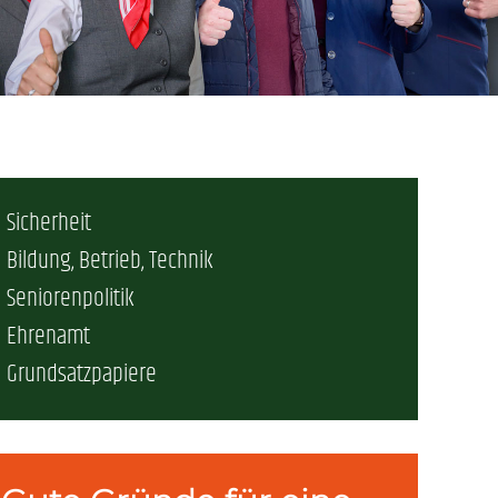
erschaft)
che (DB AG)
tsschutz
r als nur Plus (DB AG)
ung
Sicherheit
Bildung, Betrieb, Technik
Seniorenpolitik
Ehrenamt
Grundsatzpapiere