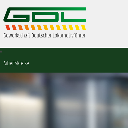
Gewerkschaft Deutscher Lokomotivführer
Arbeitskreise
ÜBER UNS
BEZIRKE & ORTSGRUPPEN
GDL-JUGEND
BEAMTE