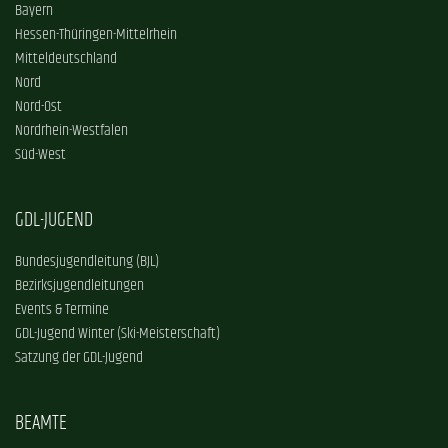
Bayern
Hessen-Thüringen-Mittelrhein
Mitteldeutschland
Nord
Nord-Ost
Nordrhein-Westfalen
Süd-West
GDL-JUGEND
Bundesjugendleitung (BJL)
Bezirksjugendleitungen
Events & Termine
GDL-Jugend Winter (Ski-Meisterschaft)
Satzung der GDL-Jugend
BEAMTE