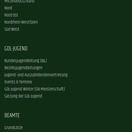
Mitteldeutschland
Nord
Nord-Ost
Nordrhein-Westfalen
Süd-West
GDL-JUGEND
Bundesjugendleitung (BJL)
Bezirksjugendleitungen
Jugend- und Auszubildendenvertretung
Events & Termine
GDL-Jugend Winter (Ski-Meisterschaft)
Satzung der GDL-Jugend
BEAMTE
Grundsätze