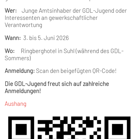
Wer:
Junge Amtsinhaber der GDL-Jugend oder
Interessenten an gewerkschaftlicher
Verantwortung
Wann:
3. bis 5. Juni 2026
Wo:
Ringberghotel in Suhl (während des GDL-
Sommers)
Anmeldung:
Scan den beigefügten QR-Code!
Die GDL-Jugend freut sich auf zahlreiche
Anmeldungen!
Aushang