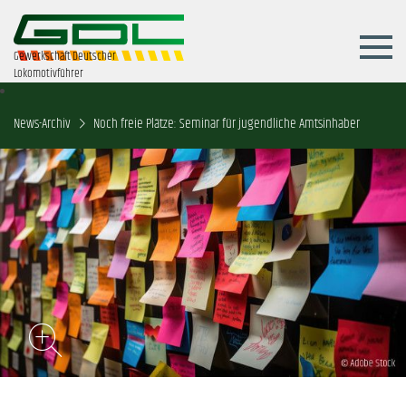
Gewerkschaft Deutscher
Lokomotivführer
News-Archiv
Noch freie Plätze: Seminar für jugendliche Amtsinhaber