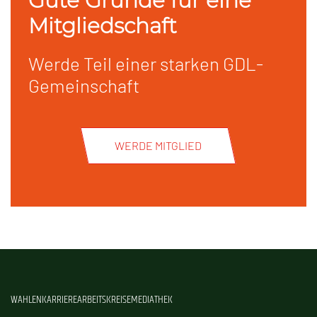
Gute Gründe für eine
Mitgliedschaft
Werde Teil einer starken GDL-
Gemeinschaft
WERDE MITGLIED
WAHLEN
KARRIERE
ARBEITSKREISE
MEDIATHEK