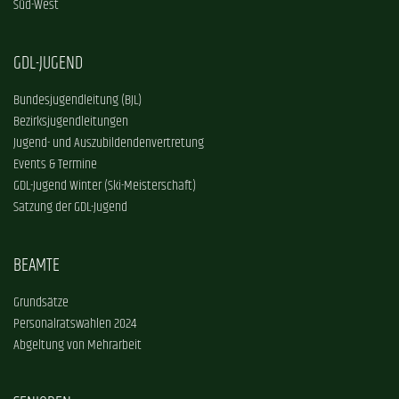
Süd-West
GDL-JUGEND
Bundesjugendleitung (BJL)
Bezirksjugendleitungen
Jugend- und Auszubildendenvertretung
Events & Termine
GDL-Jugend Winter (Ski-Meisterschaft)
Satzung der GDL-Jugend
BEAMTE
Grundsätze
Personalratswahlen 2024
Abgeltung von Mehrarbeit