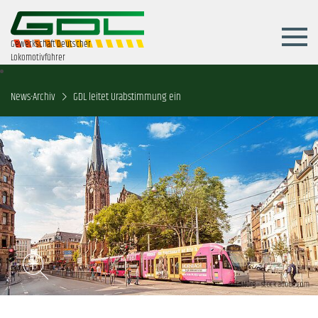
Gewerkschaft Deutscher
Lokomotivführer
News-Archiv
GDL leitet Urabstimmung ein