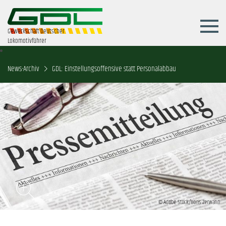
Gewerkschaft Deutscher
Lokomotivführer
News-Archiv
GDL: Einstellungsoffensive statt Personalabbau