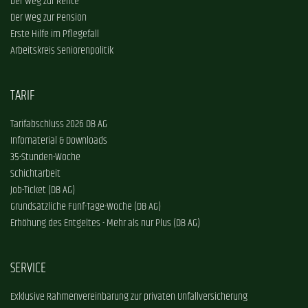
Der Weg zur Rente
Der Weg zur Pension
Erste Hilfe im Pflegefall
Arbeitskreis Seniorenpolitik
TARIF
Tarifabschluss 2026 DB AG
Infomaterial & Downloads
35-Stunden-Woche
Schichtarbeit
Job-Ticket (DB AG)
Grundsätzliche Fünf-Tage-Woche (DB AG)
Erhöhung des Entgeltes - Mehr als nur Plus (DB AG)
SERVICE
Exklusive Rahmenvereinbarung zur privaten Unfallversicherung