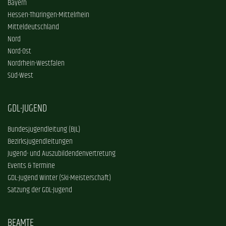
Bayern
Hessen-Thüringen-Mittelrhein
Mitteldeutschland
Nord
Nord-Ost
Nordrhein-Westfalen
Süd-West
GDL-JUGEND
Bundesjugendleitung (BJL)
Bezirksjugendleitungen
Jugend- und Auszubildendenvertretung
Events & Termine
GDL-Jugend Winter (Ski-Meisterschaft)
Satzung der GDL-Jugend
BEAMTE