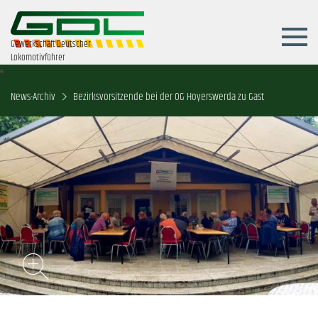
Gewerkschaft Deutscher
Lokomotivführer
News-Archiv
Bezirksvorsitzende bei der OG Hoyerswerda zu Gast