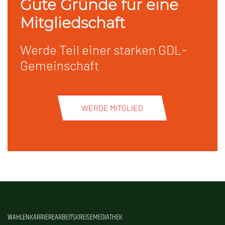
Gute Gründe für eine
Mitgliedschaft
Werde Teil einer starken GDL-
Gemeinschaft
WERDE MITGLIED
WAHLEN
KARRIERE
ARBEITSKREISE
MEDIATHEK