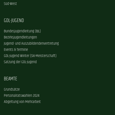
Süd-West
GDL-JUGEND
Bundesjugendleitung (BJL)
Bezirksjugendleitungen
Jugend- und Auszubildendenvertretung
Events & Termine
GDL-Jugend Winter (Ski-Meisterschaft)
Satzung der GDL-Jugend
BEAMTE
Grundsätze
Personalratswahlen 2024
Abgeltung von Mehrarbeit