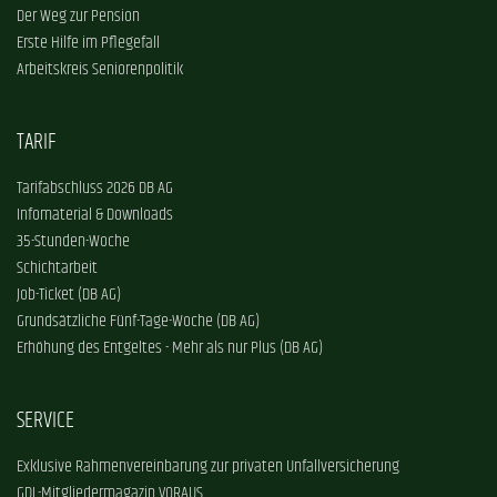
Der Weg zur Pension
Erste Hilfe im Pflegefall
Arbeitskreis Seniorenpolitik
TARIF
Tarifabschluss 2026 DB AG
Infomaterial & Downloads
35-Stunden-Woche
Schichtarbeit
Job-Ticket (DB AG)
Grundsätzliche Fünf-Tage-Woche (DB AG)
Erhöhung des Entgeltes - Mehr als nur Plus (DB AG)
SERVICE
Exklusive Rahmenvereinbarung zur privaten Unfallversicherung
GDL-Mitgliedermagazin VORAUS