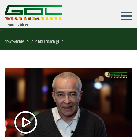
Gewerkschaft Deutscher
Lokomotivführer
News-Archiv
Aus blau mach grün