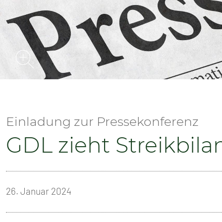
SENIOREN
TARIF
SERVICE
MITGLIEDSCHAFT
PRESSE
Einladung zur Pressekonferenz
GDL zieht Streikbila
26. Januar 2024