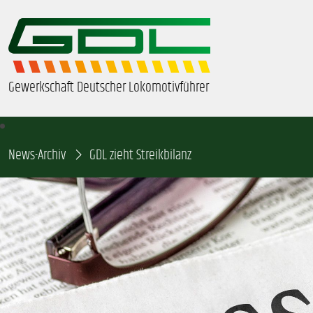
Gewerkschaft Deutscher Lokomotivführer
News-Archiv
ÜBER UNS
GDL zieht Streikbilanz
BEZIRKE & ORTSGRUPPEN
GDL-JUGEND
BEAMTE