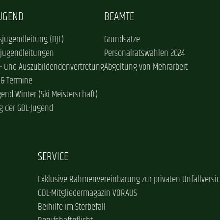
JUGEND
BEAMTE
jugendleitung (BJL)
Grundsätze
sjugendleitungen
Personalratswahlen 2024
- und Auszubildendenvertretung
Abgeltung von Mehrarbeit
 & Termine
gend Winter (Ski-Meisterschaft)
g der GDL-Jugend
SERVICE
Exklusive Rahmenvereinbarung zur privaten Unfallversi
GDL-Mitgliedermagazin VORAUS
Beihilfe im Sterbefall