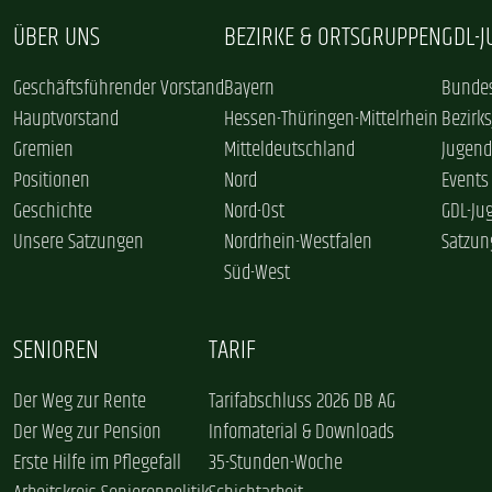
ÜBER UNS
BEZIRKE & ORTSGRUPPEN
GDL-
Geschäftsführender Vorstand
Bayern
Bundes
Hauptvorstand
Hessen-Thüringen-Mittelrhein
Bezirk
Gremien
Mitteldeutschland
Jugend
Positionen
Nord
Events
Geschichte
Nord-Ost
GDL-Ju
Unsere Satzungen
Nordrhein-Westfalen
Satzun
Süd-West
SENIOREN
TARIF
Der Weg zur Rente
Tarifabschluss 2026 DB AG
Der Weg zur Pension
Infomaterial & Downloads
Erste Hilfe im Pflegefall
35-Stunden-Woche