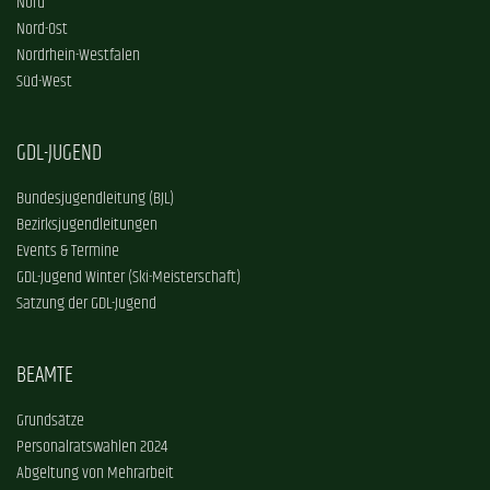
Nord
Nord-Ost
Nordrhein-Westfalen
Süd-West
GDL-JUGEND
Bundesjugendleitung (BJL)
Bezirksjugendleitungen
Events & Termine
GDL-Jugend Winter (Ski-Meisterschaft)
Satzung der GDL-Jugend
BEAMTE
Grundsätze
Personalratswahlen 2024
Abgeltung von Mehrarbeit