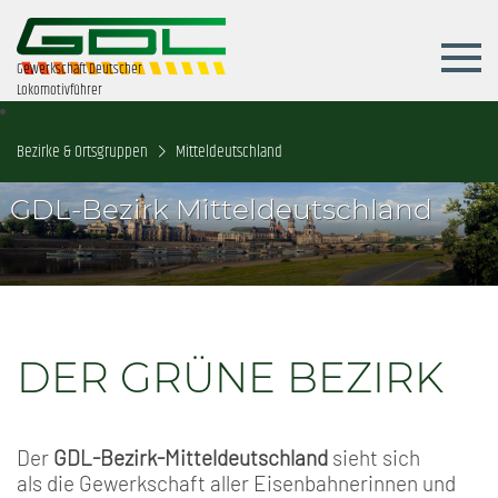
Gewerkschaft Deutscher
Lokomotivführer
Bezirke & Ortsgruppen
Mitteldeutschland
GDL-Bezirk Mitteldeutschland
DER GRÜNE BEZIRK
Der
GDL-Bezirk-Mitteldeutschland
sieht sich
als die Gewerkschaft aller Eisenbahnerinnen und