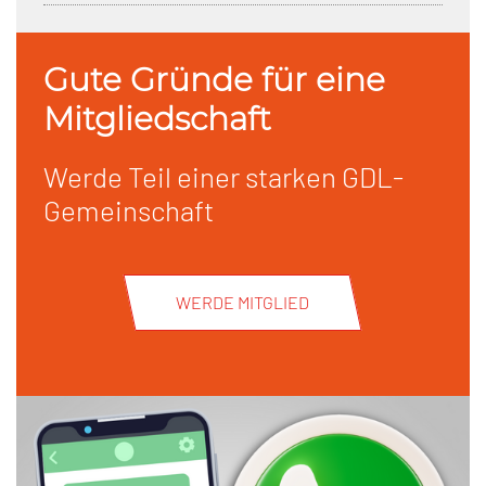
Gute Gründe für eine
Mitgliedschaft
Werde Teil einer starken GDL-
Gemeinschaft
WERDE MITGLIED