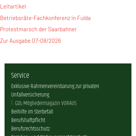
Leitartikel
Betriebsräte-Fachkonferenz in Fulda
Protestmarsch der Saarbahner
Zur Ausgabe 07-08/2026
Service
Exklusive Rahmenvereinbarung zur privaten
Unfallversicherung
GDL-Mitgliedermagazin VORAUS
Beihilfe im Sterbefall
Berufshaftpflicht
Berufsrechtsschutz