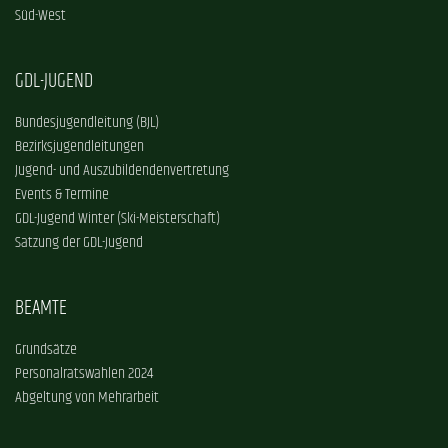
Süd-West
GDL-JUGEND
Bundesjugendleitung (BJL)
Bezirksjugendleitungen
Jugend- und Auszubildendenvertretung
Events & Termine
GDL-Jugend Winter (Ski-Meisterschaft)
Satzung der GDL-Jugend
BEAMTE
Grundsätze
Personalratswahlen 2024
Abgeltung von Mehrarbeit