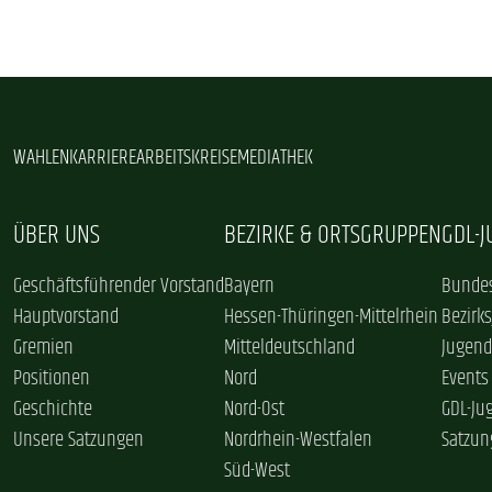
WAHLEN
KARRIERE
ARBEITSKREISE
MEDIATHEK
ÜBER UNS
BEZIRKE & ORTSGRUPPEN
GDL-
Geschäftsführender Vorstand
Bayern
Bundes
Hauptvorstand
Hessen-Thüringen-Mittelrhein
Bezirk
Gremien
Mitteldeutschland
Jugend
Positionen
Nord
Events
Geschichte
Nord-Ost
GDL-Ju
Unsere Satzungen
Nordrhein-Westfalen
Satzun
Süd-West