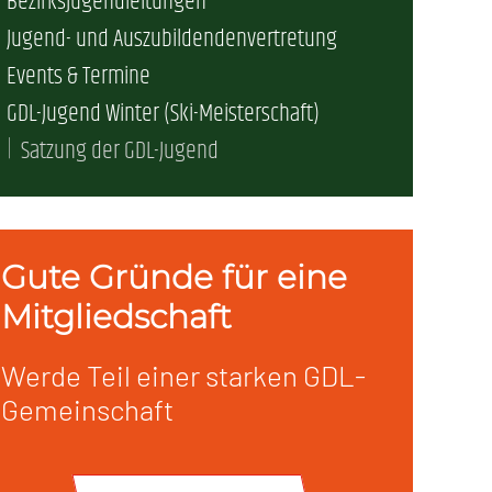
Bezirksjugendleitungen
Jugend- und Auszubildendenvertretung
erschaft)
Events & Termine
GDL-Jugend Winter (Ski-Meisterschaft)
che (DB AG)
tsschutz
Satzung der GDL-Jugend
r als nur Plus (DB AG)
ung
Gute Gründe für eine
Mitgliedschaft
Werde Teil einer starken GDL-
Gemeinschaft