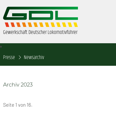
Gewerkschaft Deutscher Lokomotivführer
Presse
ÜBER UNS
Newsarchiv
BEZIRKE & ORTSGRUPPEN
Archiv 2023
GDL-JUGEND
BEAMTE
Seite 1 von 16.