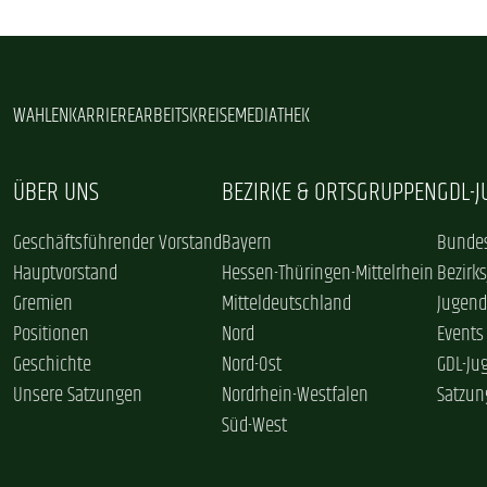
WAHLEN
KARRIERE
ARBEITSKREISE
MEDIATHEK
ÜBER UNS
BEZIRKE & ORTSGRUPPEN
GDL-
Geschäftsführender Vorstand
Bayern
Bundes
Hauptvorstand
Hessen-Thüringen-Mittelrhein
Bezirk
Gremien
Mitteldeutschland
Jugend
Positionen
Nord
Events
Geschichte
Nord-Ost
GDL-Ju
Unsere Satzungen
Nordrhein-Westfalen
Satzun
Süd-West