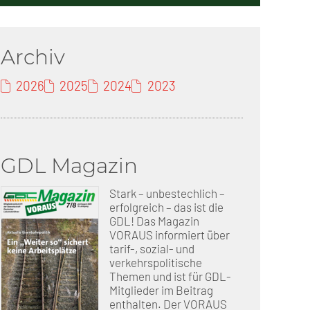
erschaft)
Archiv
che (DB AG)
tsschutz
2026
2025
2024
2023
r als nur Plus (DB AG)
ung
GDL Magazin
Stark – unbestechlich –
erfolgreich – das ist die
GDL! Das Magazin
VORAUS informiert über
tarif-, sozial- und
verkehrspolitische
Themen und ist für GDL-
Mitglieder im Beitrag
enthalten. Der VORAUS