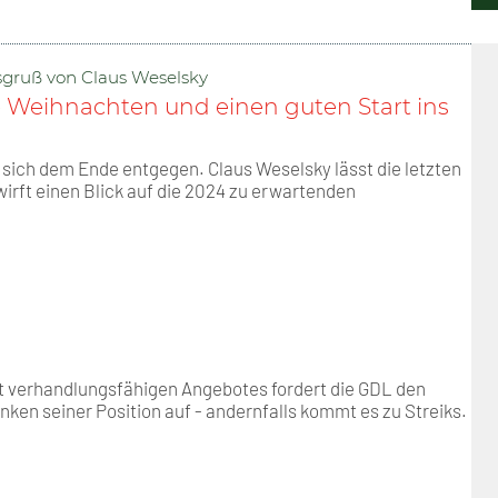
Positionen
Nord
Events & Termine
Arbeitskreis Seniorenpolitik
Schichtarbeit
Berufshaftpflicht
Mitgliedsbeiträge
Geschichte
Nord-Ost
GDL-Jugend Winter (Ski-Meist
Job-Ticket (DB AG)
Berufsrechtsschutz
sgruß von Claus Weselsky
 Weihnachten und einen guten Start ins
Unsere Satzungen
Nordrhein-Westfalen
Satzung der GDL-Jugend
Grundsätzliche Fünf-Tage-Wo
Familien- und Wohnungsrech
 sich dem Ende entgegen. Claus Weselsky lässt die letzten
irft einen Blick auf die 2024 zu erwartenden
Süd-West
Erhöhung des Entgeltes - Meh
Freizeit- und Unfallversicher
Ratgeber & Downloads
Technikbroschüren
Versichertenberater
ht verhandlungsfähigen Angebotes fordert die GDL den
en seiner Position auf - andernfalls kommt es zu Streiks.
Werbemittel