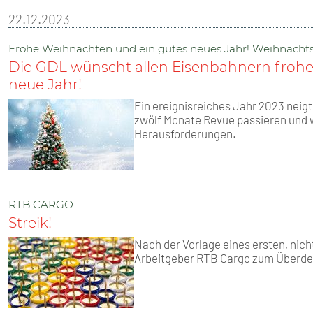
SENIOREN
22.12.2023
TARIF
Frohe Weihnachten und ein gutes neues Jahr! Weihnacht
Die GDL wünscht allen Eisenbahnern frohe
SERVICE
neue Jahr!
Ein ereignisreiches Jahr 2023 neigt
MITGLIEDSCHAFT
zwölf Monate Revue passieren und w
Herausforderungen.
PRESSE
RTB CARGO
Streik!
Nach der Vorlage eines ersten, nic
Arbeitgeber RTB Cargo zum Überdenk