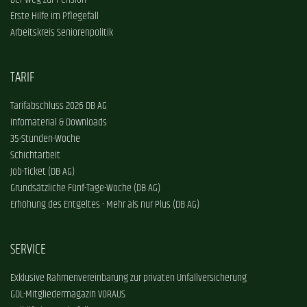
Der Weg zur Pension
Erste Hilfe im Pflegefall
Arbeitskreis Seniorenpolitik
TARIF
Tarifabschluss 2026 DB AG
Infomaterial & Downloads
35-Stunden-Woche
Schichtarbeit
Job-Ticket (DB AG)
Grundsätzliche Fünf-Tage-Woche (DB AG)
Erhöhung des Entgeltes - Mehr als nur Plus (DB AG)
SERVICE
Exklusive Rahmenvereinbarung zur privaten Unfallversicherung
GDL-Mitgliedermagazin VORAUS