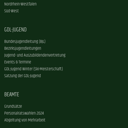
Nordrhein-Westfalen
Süd-West
GDL-JUGEND
Bundesjugendleitung (BJL)
Bezirksjugendleitungen
Jugend- und Auszubildendenvertretung
Events & Termine
GDL-Jugend Winter (Ski-Meisterschaft)
Satzung der GDL-Jugend
BEAMTE
Grundsätze
Personalratswahlen 2024
Abgeltung von Mehrarbeit