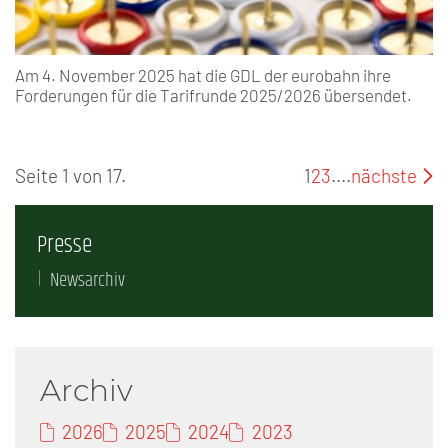
Am 4. November 2025 hat die GDL der eurobahn ihre
Forderungen für die Tarifrunde 2025/2026 übersendet.
Seite 1 von 17.
1
2
3
....
nächste
Presse
Newsarchiv
Archiv
2026
2025
2024
2023