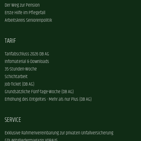
Der Weg zur Pension
Erste Hilfe im Pflegefall
Arbeitskreis Seniorenpolitik
TARIF
Tarifabschluss 2026 DB AG
Infomaterial & Downloads
35-Stunden-Woche
Schichtarbeit
Job-Ticket (DB AG)
Grundsätzliche Fünf-Tage-Woche (DB AG)
Erhöhung des Entgeltes - Mehr als nur Plus (DB AG)
SERVICE
Exklusive Rahmenvereinbarung zur privaten Unfallversicherung
GDL-Mitgliedermagazin VORAUS