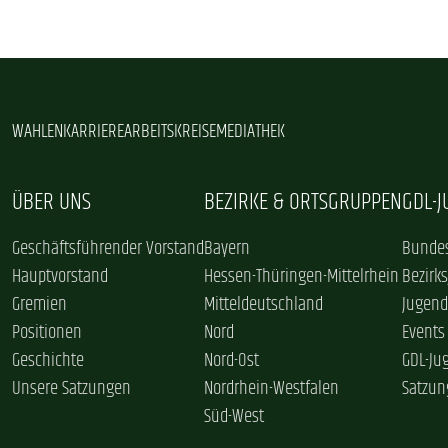
WAHLEN
KARRIERE
ARBEITSKREISE
MEDIATHEK
ÜBER UNS
BEZIRKE & ORTSGRUPPEN
GDL-
Geschäftsführender Vorstand
Bayern
Bundes
Hauptvorstand
Hessen-Thüringen-Mittelrhein
Bezirk
Gremien
Mitteldeutschland
Jugend
Positionen
Nord
Events
Geschichte
Nord-Ost
GDL-Ju
Unsere Satzungen
Nordrhein-Westfalen
Satzun
Süd-West