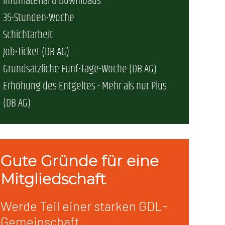
Infomaterial & Downloads
35-Stunden-Woche
erschaft)
Schichtarbeit
Job-Ticket (DB AG)
che (DB AG)
tsschutz
Grundsätzliche Fünf-Tage-Woche (DB AG)
Erhöhung des Entgeltes - Mehr als nur Plus
r als nur Plus (DB AG)
ung
(DB AG)
Gute Gründe für eine
Mitgliedschaft
Werde Teil einer starken GDL-
Gemeinschaft