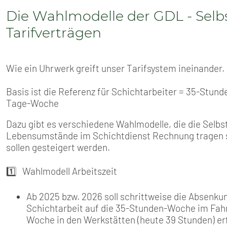
SENIOREN
Die Wahlmodelle der GDL - Sel
TARIF
Tarifverträgen
SERVICE
Wie ein Uhrwerk greift unser Tarifsystem ineinander.
MITGLIEDSCHAFT
Basis ist die Referenz für Schichtarbeiter = 35-Stund
Tage-Woche
PRESSE
Dazu gibt es verschiedene Wahlmodelle, die die Selb
Lebensumstände im Schichtdienst Rechnung tragen soll
sollen gesteigert werden.
1️⃣ Wahlmodell Arbeitszeit
Ab 2025 bzw. 2026 soll schrittweise die Absenku
Schichtarbeit auf die 35-Stunden-Woche im Fahr
Woche in den Werkstätten (heute 39 Stunden) er