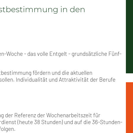
Positionen
Nord
Events & Termine
Arbeitskreis Seniorenpolitik
Schichtarbeit
Berufshaftpflicht
Mitgliedsbeiträge
bstbestimmung in den
Geschichte
Nord-Ost
GDL-Jugend Winter (Ski-Meist
Job-Ticket (DB AG)
Berufsrechtsschutz
Unsere Satzungen
Nordrhein-Westfalen
Satzung der GDL-Jugend
Grundsätzliche Fünf-Tage-Wo
Familien- und Wohnungsrech
Süd-West
Erhöhung des Entgeltes - Meh
Freizeit- und Unfallversicher
en-Woche - das volle Entgelt - grundsätzliche Fünf-
Ratgeber & Downloads
stbestimmung fördern und die aktuellen
en. Individualität und Attraktivität der Berufe
Technikbroschüren
Versichertenberater
ng der Referenz der Wochenarbeitszeit für
Werbemittel
dienst (heute 38 Stunden) und auf die 36-Stunden-
folgen.