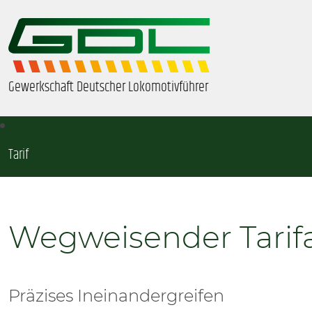
Gewerkschaft Deutscher Lokomotivführer
Tarif
ÜBER UNS
BEZIRKE & ORTSGRUPPEN
Wegweisender Tarif
GDL-JUGEND
BEAMTE
Präzises Ineinandergreifen