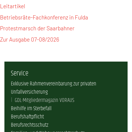
Leitartikel
Betriebsräte-Fachkonferenz in Fulda
Protestmarsch der Saarbahner
Zur Ausgabe 07-08/2026
Service
Exklusive Rahmenvereinbarung zur privaten
Unfallversicherung
GDL-Mitgliedermagazin VORAUS
Beihilfe im Sterbefall
Berufshaftpflicht
Berufsrechtsschutz