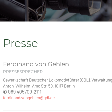
SENIOREN
TARIF
SERVICE
Presse
MITGLIEDSCHAFT
PRESSE
Ferdinand von Gehlen
PRESSESPRECHER
Gewerkschaft Deutscher Lokomotivführer (GDL), Verwaltungs
Anton-Wilhelm-Amo Str. 59, 10117 Berlin
✆ 069 405709-2111
ferdinand.vongehlen@gdl.de