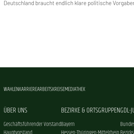
Deutschland braucht endlich klare politische Vorgab
WAHLEN
KARRIERE
ARBEITSKREISE
MEDIATHEK
ÜBER UNS
BEZIRKE & ORTSGRUPPEN
GDL-
Geschäftsführender Vorstand
Bayern
Bundes
Hauptvorstand
Hessen-Thüringen-Mittelrhein
Bezirk