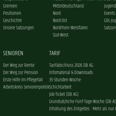
Gremien
Mitteldeutschland
Jugend
Positionen
Nord
Events
Geschichte
Nord-Ost
GDL-Ju
Unsere Satzungen
Nordrhein-Westfalen
Satzun
Süd-West
SENIOREN
TARIF
Der Weg zur Rente
Tarifabschluss 2026 DB AG
Der Weg zur Pension
Infomaterial & Downloads
Erste Hilfe im Pflegefall
35-Stunden-Woche
Arbeitskreis Seniorenpolitik
Schichtarbeit
Job-Ticket (DB AG)
Grundsätzliche Fünf-Tage-Woche (DB A
Erhöhung des Entgeltes - Mehr als nur 