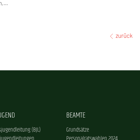
en,…
zurück
JUGEND
BEAMTE
jugendleitung (BJL)
Grundsätze
sjugendleitungen
Personalratswahlen 2024