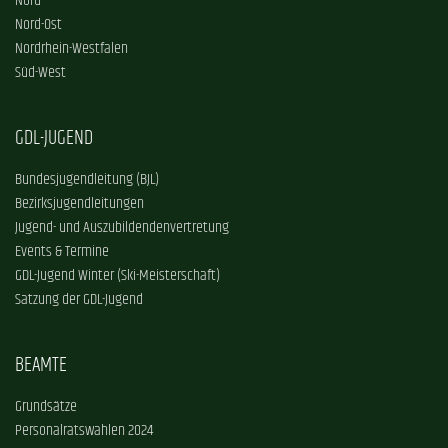
Nord
Nord-Ost
Nordrhein-Westfalen
Süd-West
GDL-JUGEND
Bundesjugendleitung (BJL)
Bezirksjugendleitungen
Jugend- und Auszubildendenvertretung
Events & Termine
GDL-Jugend Winter (Ski-Meisterschaft)
Satzung der GDL-Jugend
BEAMTE
Grundsätze
Personalratswahlen 2024