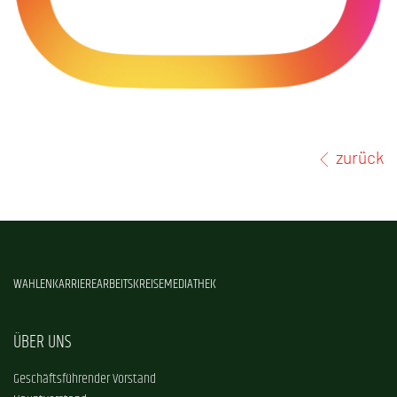
zurück
WAHLEN
KARRIERE
ARBEITSKREISE
MEDIATHEK
ÜBER UNS
Geschäftsführender Vorstand