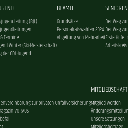
JUGEND
BEAMTE
SENIOREN
jugendleitung (BJL)
Grundsätze
Der Weg zur
sjugendleitungen
Personalratswahlen 2024
Der Weg zur
 & Termine
Abgeltung von Mehrarbeit
Erste Hilfe 
gend Winter (Ski-Meisterschaft)
Arbeitskreis
g der GDL-Jugend
MITGLIEDSCHAFT
envereinbarung zur privaten Unfallversicherung
Mitglied werden
magazin VORAUS
Änderungsmitteilu
befall
Unsere Satzungen
ht
Mitgliedsbeiträge