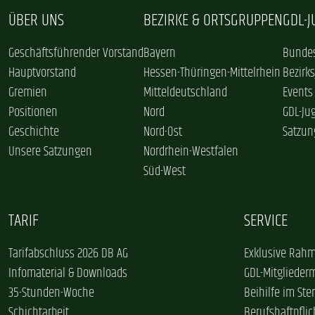
ÜBER UNS
BEZIRKE & ORTSGRUPPEN
GDL-
Geschäftsführender Vorstand
Bayern
Bundes
Hauptvorstand
Hessen-Thüringen-Mittelrhein
Bezirk
Gremien
Mitteldeutschland
Events
Positionen
Nord
GDL-Ju
Geschichte
Nord-Ost
Satzun
Unsere Satzungen
Nordrhein-Westfalen
Süd-West
TARIF
SERVICE
Tarifabschluss 2026 DB AG
Exklusive Rahm
Infomaterial & Downloads
GDL-Mitglieder
35-Stunden-Woche
Beihilfe im Ster
Schichtarbeit
Berufshaftpflic