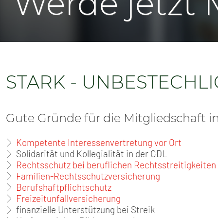
Werde jetzt M
SENIOREN
TARIF
SERVICE
STARK - UNBESTECHLI
MITGLIEDSCHAFT
PRESSE
Gute Gründe für die Mitgliedschaft i
Kompetente Interessenvertretung vor Ort
Solidarität und Kollegialität in der GDL
Rechtsschutz bei beruflichen Rechtsstreitigkeiten
Familien-Rechtsschutzversicherung
Berufshaftpflichtschutz
Freizeitunfallversicherung
finanzielle Unterstützung bei Streik