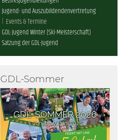
Bezirksjugendleitungen
Jugend- und Auszubildendenvertretung
erschaft)
Events & Termine
GDL-Jugend Winter (Ski-Meisterschaft)
che (DB AG)
tsschutz
Satzung der GDL-Jugend
r als nur Plus (DB AG)
ung
GDL-Sommer