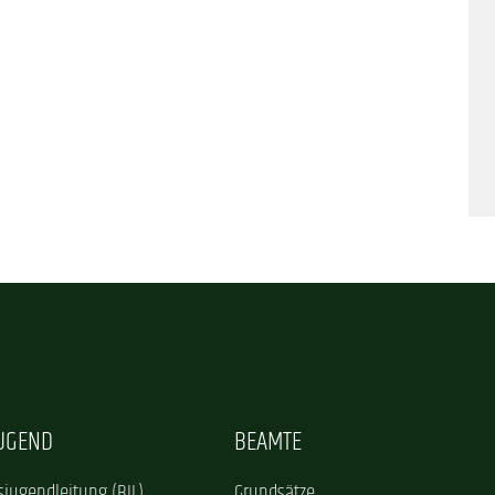
JUGEND
BEAMTE
jugendleitung (BJL)
Grundsätze