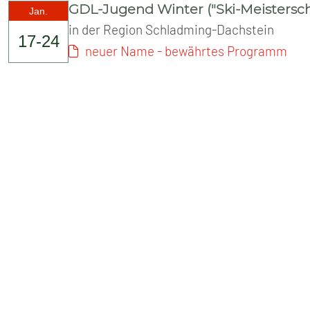
SENIOREN
GDL-Jugend Winter ("Ski-Meistersch
Jan.
in der Region Schladming-Dachstein
TARIF
17-24
neuer Name - bewährtes Programm
SERVICE
MITGLIEDSCHAFT
PRESSE