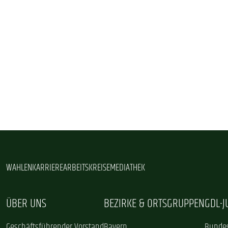
WAHLEN
KARRIERE
ARBEITSKREISE
MEDIATHEK
ÜBER UNS
BEZIRKE & ORTSGRUPPEN
GDL-
Geschäftsführender Vorstand
Bayern
Bundes