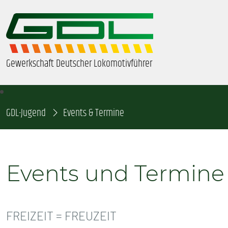
Gewerkschaft Deutscher Lokomotivführer
GDL-Jugend
ÜBER UNS
Events & Termine
BEZIRKE & ORTSGRUPPEN
Events und Termine
GDL-JUGEND
BEAMTE
FREIZEIT = FREUZEIT