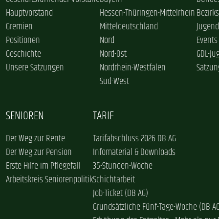
Hauptvorstand
Hessen-Thüringen-Mittelrhein
Bezirk
Gremien
Mitteldeutschland
Jugend
Positionen
Nord
Events
Geschichte
Nord-Ost
GDL-Ju
Unsere Satzungen
Nordrhein-Westfalen
Satzun
Süd-West
SENIOREN
TARIF
Der Weg zur Rente
Tarifabschluss 2026 DB AG
Der Weg zur Pension
Infomaterial & Downloads
Erste Hilfe im Pflegefall
35-Stunden-Woche
Arbeitskreis Seniorenpolitik
Schichtarbeit
Job-Ticket (DB AG)
Grundsätzliche Fünf-Tage-Woche (DB A