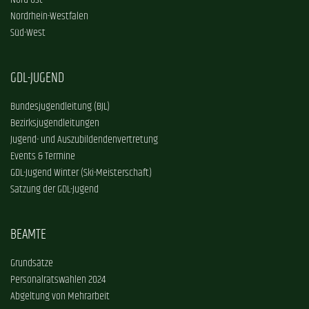
Nord-Ost
Nordrhein-Westfalen
Süd-West
GDL-JUGEND
Bundesjugendleitung (BJL)
Bezirksjugendleitungen
Jugend- und Auszubildendenvertretung
Events & Termine
GDL-Jugend Winter (Ski-Meisterschaft)
Satzung der GDL-Jugend
BEAMTE
Grundsätze
Personalratswahlen 2024
Abgeltung von Mehrarbeit