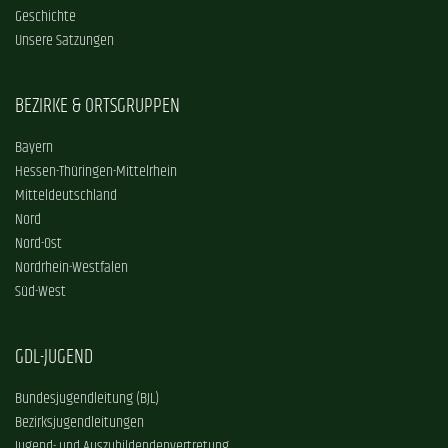
Geschichte
Unsere Satzungen
BEZIRKE & ORTSGRUPPEN
Bayern
Hessen-Thüringen-Mittelrhein
Mitteldeutschland
Nord
Nord-Ost
Nordrhein-Westfalen
Süd-West
GDL-JUGEND
Bundesjugendleitung (BJL)
Bezirksjugendleitungen
Jugend- und Auszubildendenvertretung