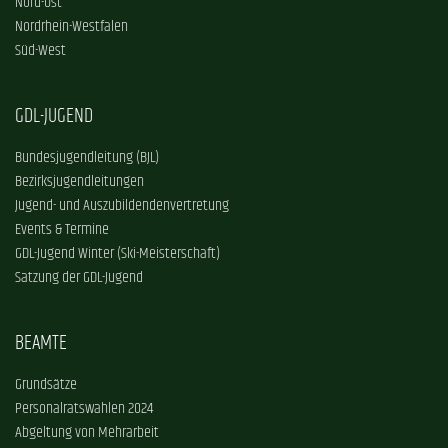
Nord-Ost
Nordrhein-Westfalen
Süd-West
GDL-JUGEND
Bundesjugendleitung (BJL)
Bezirksjugendleitungen
Jugend- und Auszubildendenvertretung
Events & Termine
GDL-Jugend Winter (Ski-Meisterschaft)
Satzung der GDL-Jugend
BEAMTE
Grundsätze
Personalratswahlen 2024
Abgeltung von Mehrarbeit