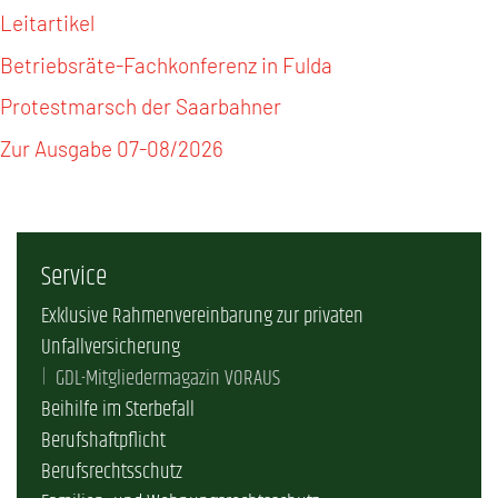
Leitartikel
Betriebsräte-Fachkonferenz in Fulda
Protestmarsch der Saarbahner
Zur Ausgabe 07-08/2026
Service
Exklusive Rahmenvereinbarung zur privaten
Unfallversicherung
GDL-Mitgliedermagazin VORAUS
Beihilfe im Sterbefall
Berufshaftpflicht
Berufsrechtsschutz