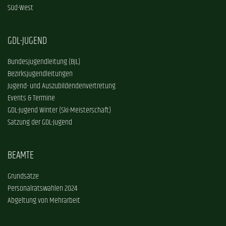
Süd-West
GDL-JUGEND
Bundesjugendleitung (BJL)
Bezirksjugendleitungen
Jugend- und Auszubildendenvertretung
Events & Termine
GDL-Jugend Winter (Ski-Meisterschaft)
Satzung der GDL-Jugend
BEAMTE
Grundsätze
Personalratswahlen 2024
Abgeltung von Mehrarbeit