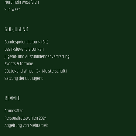
Nordrhein-Westfalen
Süd-West
GDL-JUGEND
Bundesjugendleitung (BJL)
Bezirksjugendleitungen
Jugend- und Auszubildendenvertretung
Events & Termine
GDL-Jugend Winter (Ski-Meisterschaft)
Satzung der GDL-Jugend
BEAMTE
Grundsätze
Personalratswahlen 2024
Abgeltung von Mehrarbeit