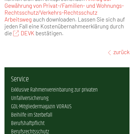
Gewährung von Privat-/Familien- und Wohnungs-
Rechtsschutz/Verkehrs-Rechtsschutz
Arbeitsweg
auch downloaden. Lassen Sie sich auf
jeden Fall eine Kostenübernahmeerklärung durch
die
DEVK
bestätigen.
zurück
Service
Exklusive Rahmenvereinbarung zur privaten
Unfallversicherung
GDL-Mitgliedermagazin VORAUS
Beihilfe im Sterbefall
Berufshaftpflicht
Berufsrechtsschutz