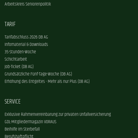
Arbeitskreis Seniorenpolitik
TARIF
Tarifabschluss 2026 DB AG
Infomaterial & Downloads
35-Stunden-Woche
Schichtarbeit
Job-Ticket (DB AG)
Grundsätzliche Fünf-Tage-Woche (DB AG)
Erhöhung des Entgeltes - Mehr als nur Plus (DB AG)
SERVICE
Exklusive Rahmenvereinbarung zur privaten Unfallversicherung
GDL-Mitgliedermagazin VORAUS
Beihilfe im Sterbefall
Berufshaftpflicht