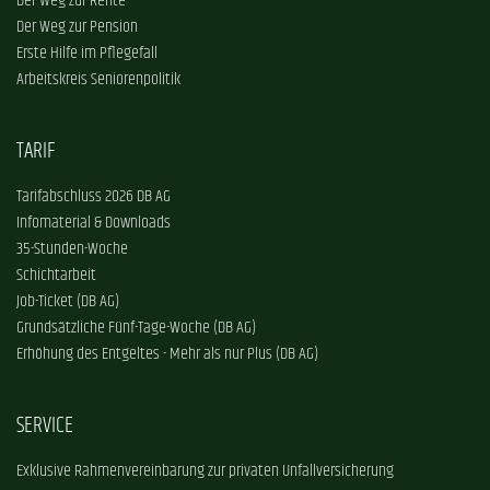
Der Weg zur Rente
Der Weg zur Pension
Erste Hilfe im Pflegefall
Arbeitskreis Seniorenpolitik
TARIF
Tarifabschluss 2026 DB AG
Infomaterial & Downloads
35-Stunden-Woche
Schichtarbeit
Job-Ticket (DB AG)
Grundsätzliche Fünf-Tage-Woche (DB AG)
Erhöhung des Entgeltes - Mehr als nur Plus (DB AG)
SERVICE
Exklusive Rahmenvereinbarung zur privaten Unfallversicherung