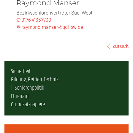
Raymond Manser
Bezirksseniorenvertreter Süd-West
✆ 0176 41367730
✉ raymond.manser@gdl-sw.de
zurück
Sicherheit
Bildung, Betrieb, Technik
Seniorenpolitik
Ehrenamt
Grundsatzpapiere