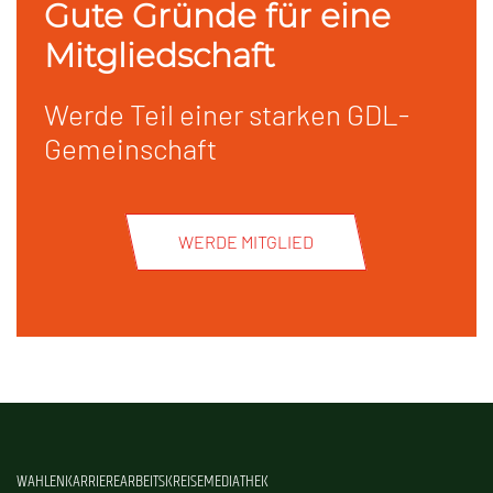
Gute Gründe für eine
Mitgliedschaft
Werde Teil einer starken GDL-
Gemeinschaft
WERDE MITGLIED
WAHLEN
KARRIERE
ARBEITSKREISE
MEDIATHEK