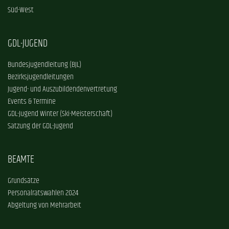
Süd-West
GDL-JUGEND
Bundesjugendleitung (BJL)
Bezirksjugendleitungen
Jugend- und Auszubildendenvertretung
Events & Termine
GDL-Jugend Winter (Ski-Meisterschaft)
Satzung der GDL-Jugend
BEAMTE
Grundsätze
Personalratswahlen 2024
Abgeltung von Mehrarbeit